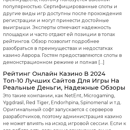
популярностью. Сертифицированные слоты и
другие виды игр доступны после прохождения
регистрации и могут принести достойные
выигрыши. Эксперты отмечают надежность
площадки и часто отдают ей позиции в топах
рейтингов. Обзор позволит подробнее
разобраться в преимуществах и недостатках
казино Аврора. Гостям предоставляются слоты в
демонстрационном режиме и полная […]
Рейтинг Онлайн Казино В 2024
Топ-10 Лучших Сайтов Для Игры На
Реальные Деньги, Надежные Обзоры
Это такие компании, как NetEnt, Microgaming,
Yggdrasil, Red Tiger, Endorhpina, Spinomenal и т.д.
Оригинальный софт запускается с серверов
разработчиков, поэтому администрация казино
не может влиять на исход игровой сессии. Если к