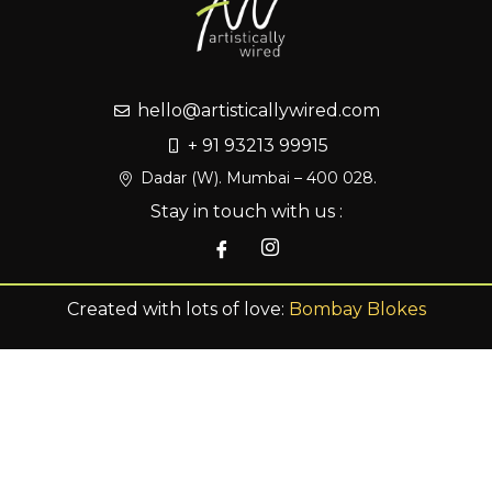
hello@artisticallywired.com
+ 91 93213 99915
Dadar (W). Mumbai – 400 028.
Stay in touch with us :
Created with lots of love:
Bombay Blokes