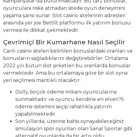
kampanyalar da bulunmaktadır. Bu tarz bonuslar,
oyunculara riske atmadan sitede oyun deneyimini
yaşama şansı sunar. Slot casino sitelerinin adresleri
arasında yer joe Bettilt platformu ilk yatırım bonusu
vermesi ile dikkat çekmektedir.
Çevrimiçi Bir Kumarhane Nasıl Seçilir
Canlı casino siteleri belirtilen bonuslardaki oranları ve
bonusların sağladıklarını değiştirebilirler. Ortalama
2022 yılı bütün slot şirketleri bu oranlarda bonuslar
vermektedir. Ama bu ortalamaya göre bir slot oyna
yeri seçilmesi mantıklı olacaktır.
Dolly, birçok ödeme imkanı oyuncularına
sunmaktadır ve oyuncu kendine en elveri?li
ödeme sistemini seçip rahatlıkla yatırım
yapabilmektedir.
Son yıllarda, üzerine bahis oynayabileceğiniz
simülasyon spor oyunları olan Sanal Sporlar gibi
alternatif oyunlarda da bir artış oldu.