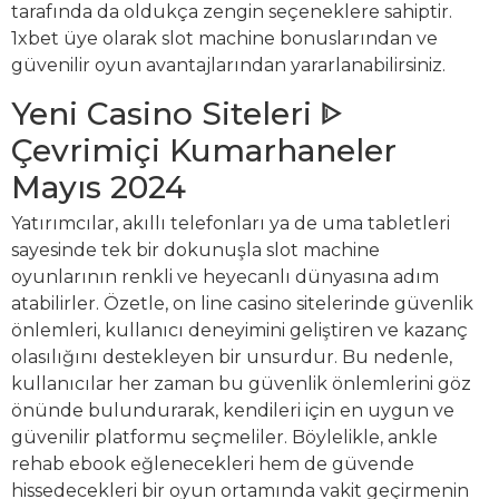
tarafında da oldukça zengin seçeneklere sahiptir.
1xbet üye olarak slot machine bonuslarından ve
güvenilir oyun avantajlarından yararlanabilirsiniz.
Yeni Casino Siteleri ᐈ
Çevrimiçi Kumarhaneler
Mayıs 2024
Yatırımcılar, akıllı telefonları ya de uma tabletleri
sayesinde tek bir dokunuşla slot machine
oyunlarının renkli ve heyecanlı dünyasına adım
atabilirler. Özetle, on line casino sitelerinde güvenlik
önlemleri, kullanıcı deneyimini geliştiren ve kazanç
olasılığını destekleyen bir unsurdur. Bu nedenle,
kullanıcılar her zaman bu güvenlik önlemlerini göz
önünde bulundurarak, kendileri için en uygun ve
güvenilir platformu seçmeliler. Böylelikle, ankle
rehab ebook eğlenecekleri hem de güvende
hissedecekleri bir oyun ortamında vakit geçirmenin