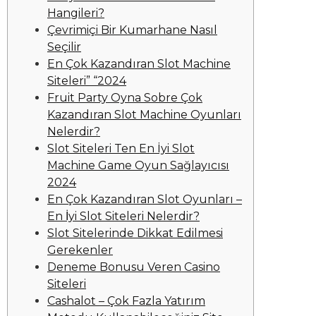
Hangileri?
Çevrimiçi Bir Kumarhane Nasıl
Seçilir
En Çok Kazandıran Slot Machine
Siteleri” “2024
Fruit Party Oyna Sobre Çok
Kazandıran Slot Machine Oyunları
Nelerdir?
Slot Siteleri Ten En İyi Slot
Machine Game Oyun Sağlayıcısı
2024
En Çok Kazandıran Slot Oyunları –
En İyi Slot Siteleri Nelerdir?
Slot Sitelerinde Dikkat Edilmesi
Gerekenler
Deneme Bonusu Veren Casino
Siteleri
Cashalot – Çok Fazla Yatırım