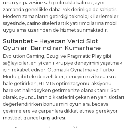
ürün yelpazesine sahip olmakla kalmaz, aynı
zamanda genellikle daha ?ok derinliğe de sahiptir.
Modern zamanların getirdiği teknolojik ilerlemeler
sayesinde, casino siteleri artık yatırımcılarına mobil
uygulama üzerinden de hizmet sunmaktadır.
Sultanbet – Heyecan Verici Slot
Oyunları Barındıran Kumarhane
Evolution Gaming, Ezugi ve Pragmatic Play gibi
sağlayıcılar, en iyi canlı krupiye deneyimini yaşatmak
için rekabet ediyor. Otomatik Oynatma ve Turbo
Modu gibi teknik özellikler, deneyiminizi kusursuz
hale getirirken, HTML5 optimizasyonu, aksiyonu
hareket halindeyken getirmenize olanak tanır. Son
olarak, oyuncuların dikkatlerini çeken en yeni slotları
değerlendirirken bonus mini oyunlara, bedava
çevirmelere ve çarpanlara dikkat etmesi gerekiyor
mostbet güncel giriş adresi
.