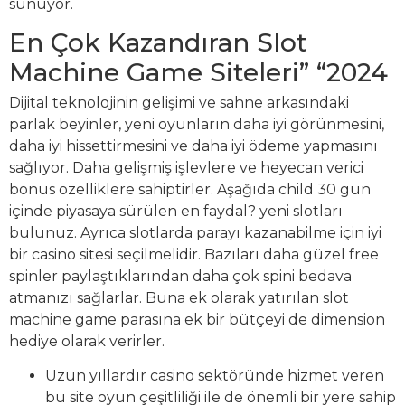
sunuyor.
En Çok Kazandıran Slot
Machine Game Siteleri” “2024
Dijital teknolojinin gelişimi ve sahne arkasındaki
parlak beyinler, yeni oyunların daha iyi görünmesini,
daha iyi hissettirmesini ve daha iyi ödeme yapmasını
sağlıyor. Daha gelişmiş işlevlere ve heyecan verici
bonus özelliklere sahiptirler. Aşağıda child 30 gün
içinde piyasaya sürülen en faydal? yeni slotları
bulunuz. Ayrıca slotlarda parayı kazanabilme için iyi
bir casino sitesi seçilmelidir. Bazıları daha güzel free
spinler paylaştıklarından daha çok spini bedava
atmanızı sağlarlar. Buna ek olarak yatırılan slot
machine game parasına ek bir bütçeyi de dimension
hediye olarak verirler.
Uzun yıllardır casino sektöründe hizmet veren
bu site oyun çeşitliliği ile de önemli bir yere sahip