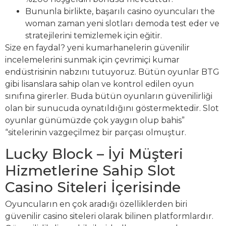
Bununla birlikte, başarılı casino oyuncuları the
woman zaman yeni slotları demoda test eder ve
stratejilerini temizlemek için eğitir.
Size en faydal? yeni kumarhanelerin güvenilir
incelemelerini sunmak için çevrimiçi kumar
endüstrisinin nabzını tutuyoruz. Bütün oyunlar BTG
gibi lisanslara sahip olan ve kontrol edilen oyun
sınıfına girerler. Buda bütün oyunların güvenilirliği
olan bir sunucuda oynatıldığını göstermektedir. Slot
oyunlar günümüzde çok yaygın olup bahis”
“sitelerinin vazgeçilmez bir parçası olmuştur.
Lucky Block – İyi Müşteri
Hizmetlerine Sahip Slot
Casino Siteleri İçerisinde
Oyuncuların en çok aradığı özelliklerden biri
güvenilir casino siteleri olarak bilinen platformlardır.