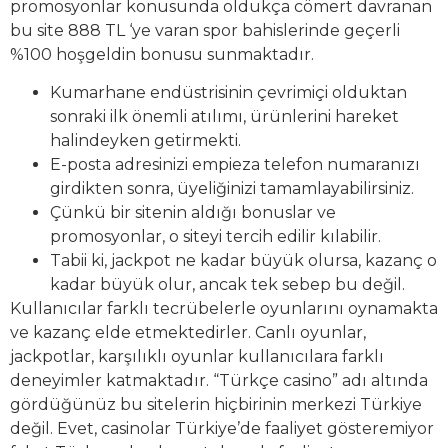
promosyonlar konusunda oldukça cömert davranan
bu site 888 TL ‘ye varan spor bahislerinde geçerli
%100 hoşgeldin bonusu sunmaktadır.
Kumarhane endüstrisinin çevrimiçi olduktan
sonraki ilk önemli atılımı, ürünlerini hareket
halindeyken getirmekti.
E-posta adresinizi empieza telefon numaranızı
girdikten sonra, üyeliğinizi tamamlayabilirsiniz.
Çünkü bir sitenin aldığı bonuslar ve
promosyonlar, o siteyi tercih edilir kılabilir.
Tabii ki, jackpot ne kadar büyük olursa, kazanç o
kadar büyük olur, ancak tek sebep bu değil.
Kullanıcılar farklı tecrübelerle oyunlarını oynamakta
ve kazanç elde etmektedirler. Canlı oyunlar,
jackpotlar, karşılıklı oyunlar kullanıcılara farklı
deneyimler katmaktadır. “Türkçe casino” adı altında
gördüğünüz bu sitelerin hiçbirinin merkezi Türkiye
değil. Evet, casinolar Türkiye’de faaliyet gösteremiyor