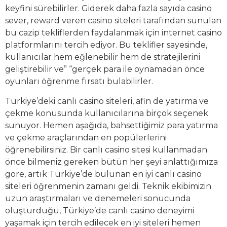
keyfini sürebilirler. Giderek daha fazla sayıda casino
sever, reward veren casino siteleri tarafından sunulan
bu cazip tekliflerden faydalanmak için internet casino
platformlarını tercih ediyor. Bu teklifler sayesinde,
kullanıcılar hem eğlenebilir hem de stratejilerini
geliştirebilir ve” “gerçek para ile oynamadan önce
oyunları öğrenme fırsatı bulabilirler.
Türkiye’deki canlı casino siteleri, afin de yatırma ve
çekme konusunda kullanıcılarına birçok seçenek
sunuyor. Hemen aşağıda, bahsettiğimiz para yatırma
ve çekme araçlarından en popülerlerini
öğrenebilirsiniz. Bir canlı casino sitesi kullanmadan
önce bilmeniz gereken bütün her şeyi anlattığımıza
göre, artık Türkiye’de bulunan en iyi canlı casino
siteleri öğrenmenin zamanı geldi. Teknik ekibimizin
uzun araştırmaları ve denemeleri sonucunda
oluşturduğu, Türkiye’de canlı casino deneyimi
yaşamak için tercih edilecek en iyi siteleri hemen