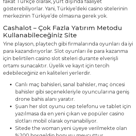
fakat Türkçe olarak, yurt dışında faaliyet
gösterebiliyorlar. Yani, Türkiye’deki casino sitelerinin
merkezinin Türkiye’de olmasına gerek yok.
Cashalot – Çok Fazla Yatırım Metodu
Kullanabileceğiniz Site
Yine playson, playtech gibi firmalarında oyunları da iyi
para kazandırıyorlar. Slot oyunları ile para kazanma
için belirtilen casino slot siteleri durante elverişli
ortamı sunacaktır. Üyelik ve kayıt için tercih
edebileceğiniz en kaliteleri yerlerdir.
Canlı maç bahisleri, sanal bahisler, maç öncesi
bahisler gibi seçenekleriyle oyuncularına geniş
drone bahis alanı yaratır.
Şuan her slot oyunu cep telefonu ve tablet için
yazılmasa da en yeni çıkan ve popüler casino
slotları mobil olarak oynanabiliyor.
Sitede the woman yeni üyeye verilmekte olan
%200 hoşgeldin bonusu mevcuttur.