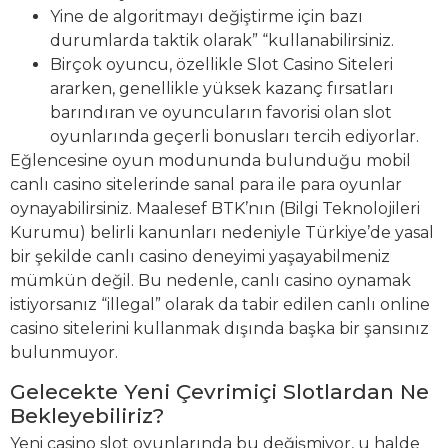
Yine de algoritmayı değiştirme için bazı
durumlarda taktik olarak” “kullanabilirsiniz.
Birçok oyuncu, özellikle Slot Casino Siteleri
ararken, genellikle yüksek kazanç fırsatları
barındıran ve oyuncuların favorisi olan slot
oyunlarında geçerli bonusları tercih ediyorlar.
Eğlencesine oyun modununda bulunduğu mobil
canlı casino sitelerinde sanal para ile para oyunlar
oynayabilirsiniz. Maalesef BTK’nın (Bilgi Teknolojileri
Kurumu) belirli kanunları nedeniyle Türkiye’de yasal
bir şekilde canlı casino deneyimi yaşayabilmeniz
mümkün değil. Bu nedenle, canlı casino oynamak
istiyorsanız “illegal” olarak da tabir edilen canlı online
casino sitelerini kullanmak dışında başka bir şansınız
bulunmuyor.
Gelecekte Yeni Çevrimiçi Slotlardan Ne
Bekleyebiliriz?
Yeni casino slot oyunlarında bu değişmiyor, u halde